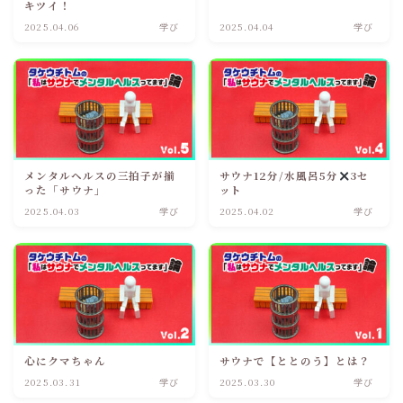
キツイ！
2025.04.06
学び
2025.04.04
学び
メンタルヘルスの三拍子が揃
サウナ12分/水風呂5分
3セ
った「サウナ」
ット
2025.04.03
学び
2025.04.02
学び
心にクマちゃん
サウナで【ととのう】とは？
2025.03.31
学び
2025.03.30
学び