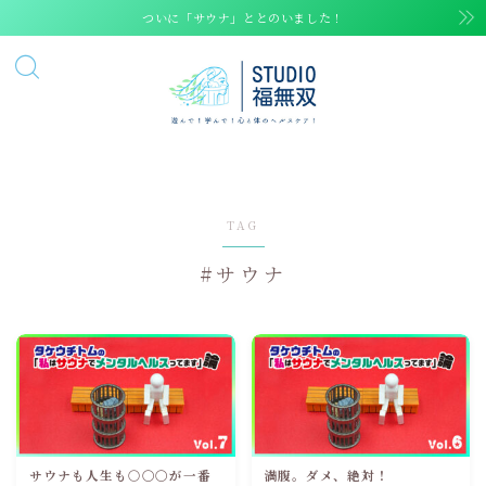
ついに「サウナ」ととのいました！
TAG
#サウナ
サウナも人生も○〇〇が一番
満腹。ダメ、絶対！