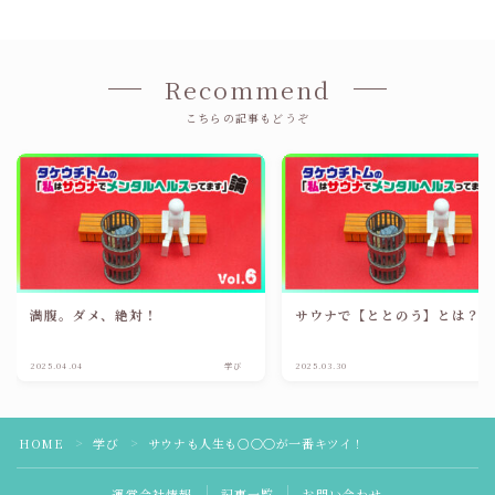
Recommend
こちらの記事もどうぞ
満腹。ダメ、絶対！
サウナで【ととのう】とは？
2025.04.04
学び
2025.03.30
HOME
学び
サウナも人生も○〇〇が一番キツイ！
＞
＞
運営会社情報
記事一覧
お問い合わせ