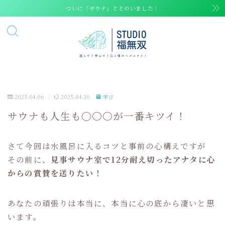
ついに「サウナ」ととのいました！
2025.04.06
2025.04.10
学び
サウナも人生も○〇〇が一番キツイ！
さて今回は水風呂に入るコツと事前の心構えですが
その前に、
見事サウナ室で12分耐え切ったアナタに心
からの賞賛を送りたい！
あなたの頑張りは本当に、本当に心の底から凄いと思
います。