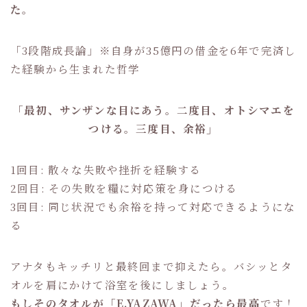
た。
「3段階成長論」※自身が35億円の借金を6年で完済し
た経験から生まれた哲学
「最初、サンザンな目にあう。二度目、オトシマエを
つける。三度目、余裕」
1回目: 散々な失敗や挫折を経験する
2回目: その失敗を糧に対応策を身につける
3回目: 同じ状況でも余裕を持って対応できるようにな
る
アナタもキッチリと最終回まで抑えたら。バシッとタ
オルを肩にかけて浴室を後にしましょう。
もしそのタオルが「E.YAZAWA」だったら最高
です！